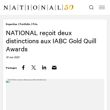
Allez
Allez
au
à
contenu
la
navigation
Expertise
/
Portfolio
/
Prix
NATIONAL
reçoit deux
distinctions aux IABC Gold Quill
Awards
19 mai 2023
Partagez
Facebook
Twitter
LinkedIn