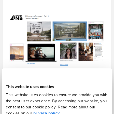
Deuxièmement, nous avons également reçu le 2023 IABC Gold
This website uses cookies
Quill Award of Merit pour la campagne de cybersécurité de
This website uses cookies to ensure we provide you with
Defence Construction Canada dans la catégorie Creative Design.
the best user experience. By accessing our website, you
consent to our cookie policy. Read more about our
cookies on our
privacy policy
.