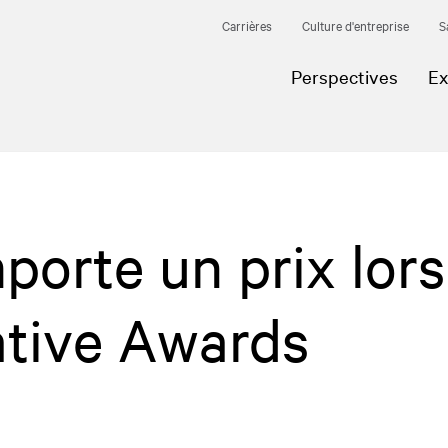
Carrières
Culture d'entreprise
S
Perspectives
Ex
orte un prix lors
tive Awards