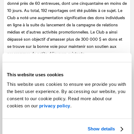
donné près de 60 entrevues, dont une cinquantaine en moins de
10 jours. Au total, 192 reportages ont été publiés à ce sujet. Le
Club a noté une augmentation significative des dons individuels
en ligne à la suite du lancement de la campagne de relations
médias et d’autres activités promotionnelles. Le Club a ainsi
dépassé son objectif d’amasser plus de 300 000 $ en dons et
se trouve sur la bonne voie pour maintenir son soutien aux
programmes de petits déjeuners existants.
Félicitations à l’équipe composée d’Eric Aach (Montréal), Carolyn
Gagnon et Alyssa Imamudin (Toronto), Leah Thomson
This website uses cookies
(Calgary), et Carter Hutton (Halifax).
This website uses cookies to ensure we provide you with
TELUS – Campagne d’influence sur la
the best user experience. By accessing our website, you
consent to our cookie policy. Read more about our
vocation sociale
cookies on our
privacy policy
.
Pour notre travail avec TELUS,
NATIONAL
a remporté le prix
Argent dans la catégorie Meilleure campagne de leader
Show details
d'influence. L’équipe a développé un imposant programme de