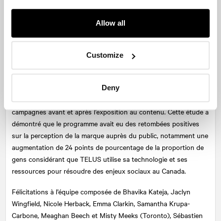
marketing d’influence en continu pour aider TELUS à mieux faire
connaître sa vocation sociale et être davantage reconnu en tant
Allow all
que chef de file en matière de sociocapitalisme. Le programme
s’articulait autour de 24 campagnes, mobilisant 100 créateurs de
contenu à travers le Canada et menant à la réalisation de 300
Customize
publications dans l’année. Ces campagnes, dont l’impact était
mesuré à l’aide d’un tableau de bord exclusif, ont dépassé les
cibles en atteignant un taux d'engagement de 9,84 %. L’équipe a
Deny
également réalisé une étude de notoriété pour évaluer l'effet des
campagnes avant et après l’exposition au contenu. Cette étude a
démontré que le programme avait eu des retombées positives
sur la perception de la marque auprès du public, notamment une
augmentation de 24 points de pourcentage de la proportion de
gens considérant que TELUS utilise sa technologie et ses
ressources pour résoudre des enjeux sociaux au Canada.
Félicitations à l’équipe composée de Bhavika Kateja, Jaclyn
Wingfield, Nicole Herback, Emma Clarkin, Samantha Krupa-
Carbone, Meaghan Beech et Misty Meeks (Toronto), Sébastien