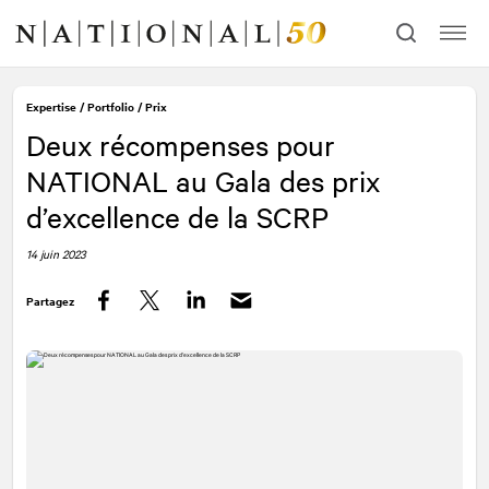
Allez
Allez
au
à
contenu
la
navigation
Expertise
/
Portfolio
/
Prix
Deux récompenses pour
NATIONAL
au Gala des prix
d’excellence de la SCRP
14 juin 2023
Partagez
Facebook
Twitter
LinkedIn