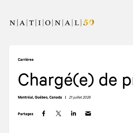
Allez
Allez
au
à
contenu
la
navigation
Carrières
Chargé(e) de p
Montréal, Québec, Canada
|
21 juillet 2026
Partagez
Facebook
Twitter
LinkedIn