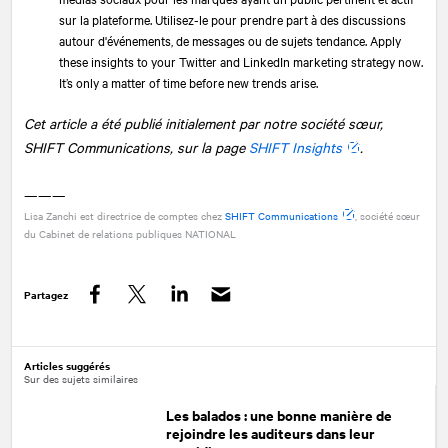
sur la plateforme. Utilisez-le pour prendre part à des discussions
autour d'événements, de messages ou de sujets tendance. Apply
these insights to your Twitter and LinkedIn marketing strategy now.
It’s only a matter of time before new trends arise.
Cet article a été publié initialement par notre société sœur,
SHIFT Communications, sur la page
SHIFT Insights
.
———
Lisa Zanchi est directrice de comptes chez
SHIFT Communications
, société sœur
du Cabinet de relations publiques
NATIONAL
Partagez
Facebook
Twitter
LinkedIn
Articles suggérés
Sur des sujets similaires
Les balados : une bonne manière de
rejoindre les auditeurs dans leur