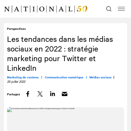
Allez
Allez
au
à
contenu
la
navigation
Perspectives
Les tendances dans les médias
sociaux en 2022 : stratégie
marketing pour Twitter et
LinkedIn
Marketing de contenu |
Communication numérique |
Médias sociaux
|
29 juillet 2022
Partagez
Facebook
Twitter
LinkedIn