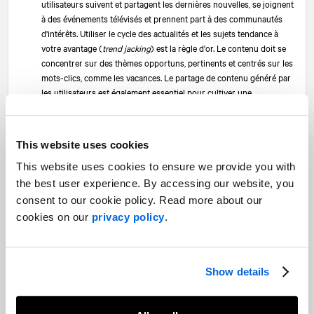
utilisateurs suivent et partagent les dernières nouvelles, se joignent
à des événements télévisés et prennent part à des communautés
d'intérêts. Utiliser le cycle des actualités et les sujets tendance à
votre avantage (
trend jacking
) est la règle d'or. Le contenu doit se
concentrer sur des thèmes opportuns, pertinents et centrés sur les
mots-clics, comme les vacances. Le partage de contenu généré par
les utilisateurs est également essentiel pour cultiver une
communauté. Tirez parti des tactiques traditionnelles comme
l'organisation de séances de questions-réponses et de discussions
sur Twitter. Et essayez les nouveaux ajouts à la plateforme comme
This website uses cookies
Twitter Spaces et Twitter Live pour favoriser l'engagement de la
communauté.
This website uses cookies to ensure we provide you with
the best user experience. By accessing our website, you
Ce qui fonctionne – l'hyperciblage:
Les options de ciblage de
Twitter reflètent les objectifs de ses utilisateurs. Ainsi, cibler des
consent to our cookie policy. Read more about our
conférences, des mots-clics, des conversations ou des abonnés
cookies on our
privacy policy
.
similaires à d'autres utilisateurs fonctionne incroyablement bien.
Pensez-y : utiliser des événements pertinents pour sensibiliser à la
présence d'un kiosque ou à une intervention lors d'une conférence,
Show details
susciter des inscriptions à un webinaire ou faire connaître une
marque ou un produit à un nouveau public. L'utilisation des
publicités pour étendre la portée de la marque continuera d'être