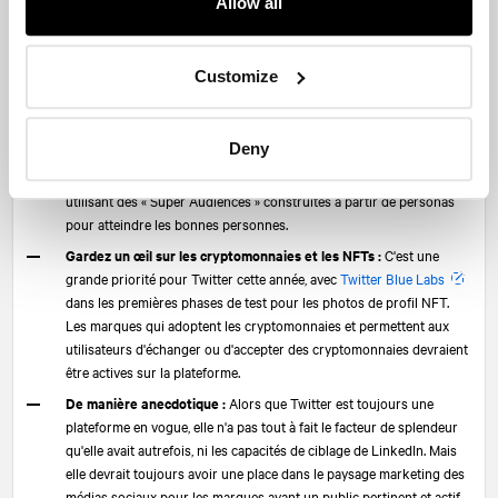
Allow all
essentielle en 2022, notamment grâce à des offres uniques comme
les Promoted Trend Spotlights.
Garder un œil sur le ABM :
Le ABM a été une lacune évidente pour
Customize
les spécialistes du marketing B2B. Au mieux, cela s'est avéré difficile,
au pire, cela a été inexistant. Bien que le coût par clic (CPC) soit
beaucoup plus attrayant que LinkedIn, ce dernier a beaucoup plus
Deny
de fonctionnalités. En 2022, Twitter utilisera la plateforme tierce
SocialDatabase pour permettre de véritables campagnes de ABM, en
utilisant des « Super Audiences » construites à partir de personas
pour atteindre les bonnes personnes.
Gardez un œil sur les cryptomonnaies et les NFTs :
C'est une
grande priorité pour Twitter cette année, avec
Twitter Blue Labs
dans les premières phases de test pour les photos de profil NFT.
Les marques qui adoptent les cryptomonnaies et permettent aux
utilisateurs d'échanger ou d'accepter des cryptomonnaies devraient
être actives sur la plateforme.
De manière anecdotique :
Alors que Twitter est toujours une
plateforme en vogue, elle n'a pas tout à fait le facteur de splendeur
qu'elle avait autrefois, ni les capacités de ciblage de LinkedIn. Mais
elle devrait toujours avoir une place dans le paysage marketing des
médias sociaux pour les marques ayant un public pertinent et actif