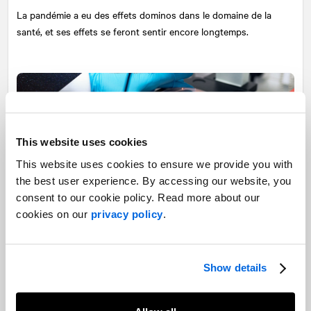
La pandémie a eu des effets dominos dans le domaine de la
santé, et ses effets se feront sentir encore longtemps.
This website uses cookies
Perspectives sectorielles : Mines, Technologie, Agriculture,
This website uses cookies to ensure we provide you with
Énergie et Transports >
the best user experience. By accessing our website, you
consent to our cookie policy. Read more about our
À travers une multitude de secteurs, la pandémie de COVID-19 a
cookies on our
privacy policy
.
tout à la fois causé des perturbations inattendues et accéléré
des phénomènes en émergence.
Show details