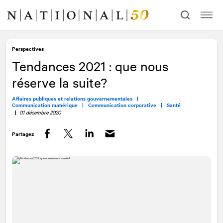
Allez
Allez
au
à
contenu
la
navigation
Perspectives
Tendances 2021 : que nous
réserve la suite?
Affaires publiques et relations gouvernementales |
Communication numérique |
Communication corporative |
Santé
|
01 décembre 2020
Partagez
Facebook
Twitter
LinkedIn