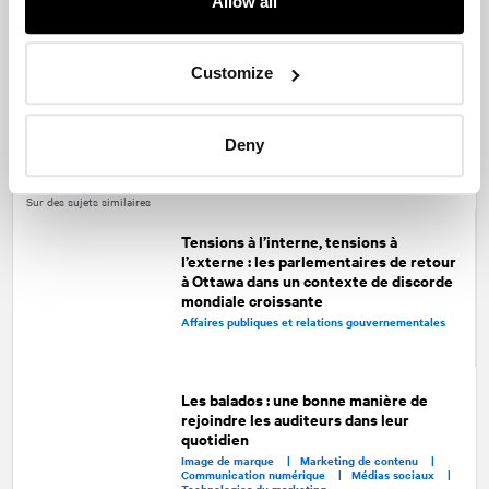
Allow all
Customize
Partagez
Facebook
Twitter
LinkedIn
Deny
Articles suggérés
Sur des sujets similaires
Tensions à l’interne, tensions à
l’externe : les parlementaires de retour
à Ottawa dans un contexte de discorde
mondiale croissante
Affaires publiques et relations gouvernementales
Les balados : une bonne manière de
rejoindre les auditeurs dans leur
quotidien
Image de marque |
Marketing de contenu |
Communication numérique |
Médias sociaux |
Technologies du marketing