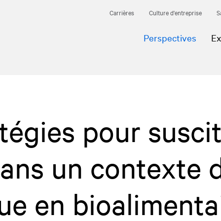
Carrières
Culture d'entreprise
S
Perspectives
Ex
atégies pour susci
ans un contexte 
ue en bioalimenta