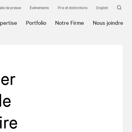
alle de presse
Événements
Prix et distinctions
English
pertise
Portfolio
Notre Firme
Nous joindre
ter
de
ire