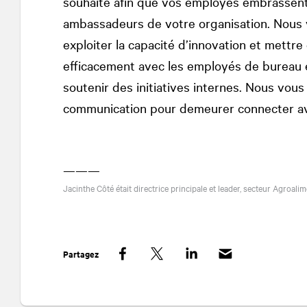
souhaité afin que vos employés embrassent
ambassadeurs de votre organisation. Nous v
exploiter la capacité d’innovation et mett
efficacement avec les employés de bureau e
soutenir des initiatives internes. Nous vou
communication pour demeurer connecter av
———
Jacinthe Côté était directrice principale et leader, secteur Agroal
Partagez
Facebook
Twitter
LinkedIn