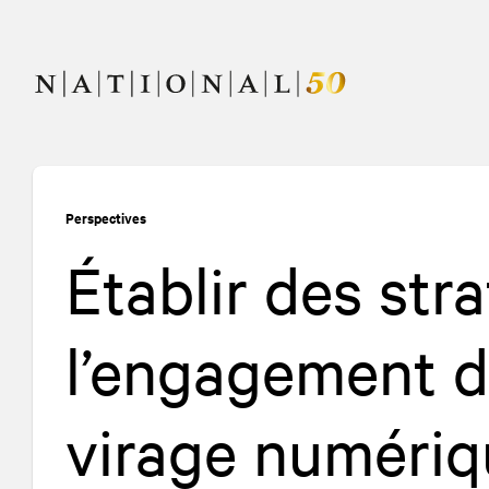
Allez
Allez
au
à
contenu
la
navigation
Perspectives
Établir des str
l’engagement d
virage numériq