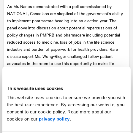
As Mr. Nanos demonstrated with a poll commissioned by
NATIONAL
, Canadians are skeptical of the government’s ability
to implement pharmacare heading into an election year. The
panel dove into discussion about potential repercussions of
policy changes in PMPRB and pharmacare including potential
reduced access to medicine, loss of jobs in the life science
industry and burden of paperwork for health providers. Rare
disease expert Ms. Wong-Rieger challenged fellow patient
advocates in the room to use this opportunity to make life
better and more affordable for patients.
Leaving our 180 luncheon attendees with a lot to think about,
This website uses cookies
the panel discussion brought out a message to all political
parties—when it comes to meddling with Canadians’ access to
This website uses cookies to ensure we provide you with
medicines, tread carefully. On the surface, improving patient
the best user experience. By accessing our website, you
access and treatment is something few Canadians can disagree
consent to our cookie policy. Read more about our
with, but these strategies must also inspire innovative
cookies on our
privacy policy
.
companies to continue research and development efforts in
Canada.