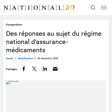
Allez
Allez
au
à
contenu
la
navigation
Perspectives
Des réponses au sujet du régime
national d'assurance-
médicaments
Santé |
Mobilisation
|
05 décembre 2018
Partagez
Facebook
Twitter
LinkedIn