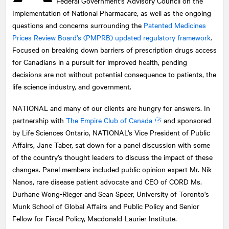
Federal Government’s Advisory Council on the
Implementation of National Pharmacare, as well as the ongoing
questions and concerns surrounding the
Patented Medicines
Prices Review Board’s (PMPRB) updated regulatory framework
.
Focused on breaking down barriers of prescription drugs access
for Canadians in a pursuit for improved health, pending
decisions are not without potential consequence to patients, the
life science industry, and government.
NATIONAL
and many of our clients are hungry for answers. In
partnership with
The Empire Club of Canada
and sponsored
by Life Sciences Ontario, NATIONAL’s Vice President of Public
Affairs, Jane Taber, sat down for a panel discussion with some
of the country’s thought leaders to discuss the impact of these
changes. Panel members included public opinion expert Mr. Nik
Nanos, rare disease patient advocate and CEO of CORD Ms.
Durhane Wong-Rieger and Sean Speer, University of Toronto's
Munk School of Global Affairs and Public Policy and Senior
Fellow for Fiscal Policy, Macdonald-Laurier Institute.