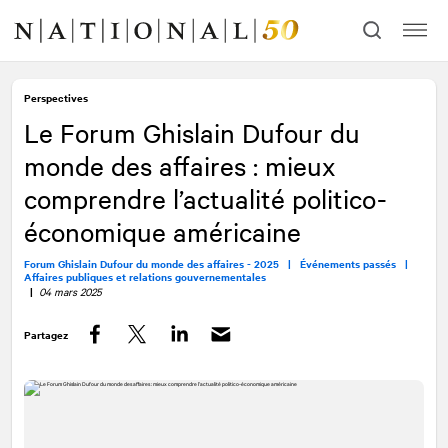
Allez
Allez
au
à
contenu
la
navigation
Perspectives
Le Forum Ghislain Dufour du
monde des affaires : mieux
comprendre l’actualité politico-
économique américaine
Forum Ghislain Dufour du monde des affaires - 2025 |
Événements passés |
Affaires publiques et relations gouvernementales
|
04 mars 2025
Partagez
Facebook
Twitter
LinkedIn