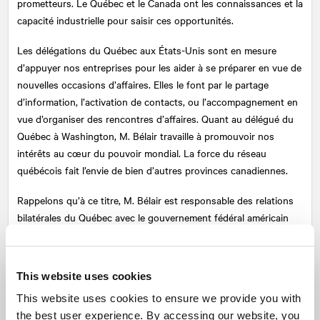
prometteurs. Le Québec et le Canada ont les connaissances et la
capacité industrielle pour saisir ces opportunités.
Les délégations du Québec aux États-Unis sont en mesure
d’appuyer nos entreprises pour les aider à se préparer en vue de
nouvelles occasions d’affaires. Elles le font par le partage
d’information, l’activation de contacts, ou l’accompagnement en
vue d’organiser des rencontres d’affaires. Quant au délégué du
Québec à Washington, M. Bélair travaille à promouvoir nos
intérêts au cœur du pouvoir mondial. La force du réseau
québécois fait l’envie de bien d’autres provinces canadiennes.
Rappelons qu’à ce titre, M. Bélair est responsable des relations
bilatérales du Québec avec le gouvernement fédéral américain
(Administration et agences, ainsi que le Congrès) et la grande
région de Washington, D.C. Son mandat consiste à suivre
l’activité législative, les programmes et les prises de position du
This website uses cookies
gouvernement fédéral américain afin de pouvoir sensibiliser ses
This website uses cookies to ensure we provide you with
partenaires américains aux intérêts que partagent le Québec et
the best user experience. By accessing our website, you
les États-Unis, et ce, depuis1978.