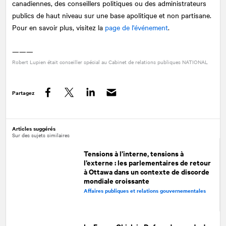
canadiennes, des conseillers politiques ou des administrateurs
publics de haut niveau sur une base apolitique et non partisane.
Pour en savoir plus, visitez la
page de l'événement
.
———
Robert Lupien était conseiller spécial au Cabinet de relations publiques
NATIONAL
Partagez
Facebook
Twitter
LinkedIn
Articles suggérés
Sur des sujets similaires
Tensions à l’interne, tensions à
l’externe : les parlementaires de retour
à Ottawa dans un contexte de discorde
mondiale croissante
Affaires publiques et relations gouvernementales