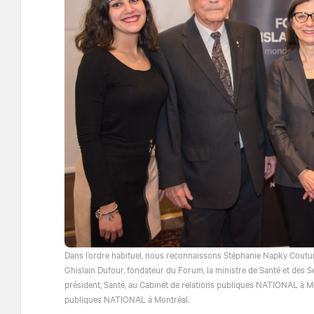
Dans l’ordre habituel, nous reconnaissons Stéphanie Napky Couture
Ghislain Dufour, fondateur du Forum, la ministre de Santé et des S
président, Santé, au Cabinet de relations publiques NATIONAL à Mon
publiques NATIONAL à Montréal.