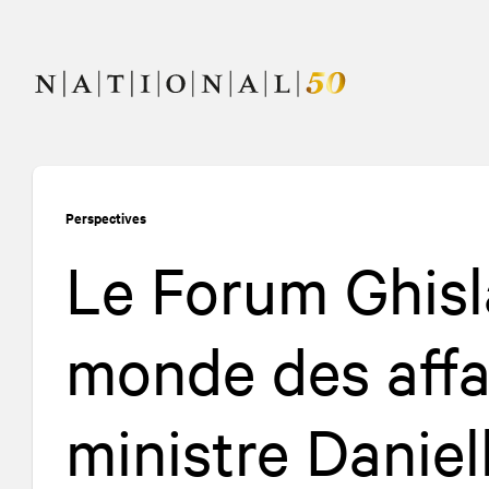
Allez
Allez
au
à
contenu
la
navigation
Perspectives
Le Forum Ghisl
monde des affai
ministre Danie