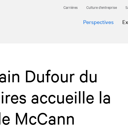
Carrières
Culture d'entreprise
S
Perspectives
Ex
ain Dufour du
res accueille la
lle McCann