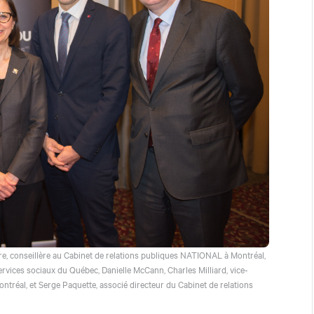
, conseillère au Cabinet de relations publiques
NATIONAL
à Montréal,
ervices sociaux du Québec, Danielle McCann, Charles Milliard, vice-
tréal, et Serge Paquette, associé directeur du Cabinet de relations