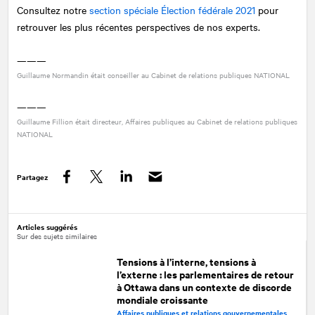
Consultez notre
section spéciale Élection fédérale 2021
pour
retrouver les plus récentes perspectives de nos experts.
———
Guillaume Normandin était conseiller au Cabinet de relations publiques
NATIONAL
———
Guillaume Fillion était directeur, Affaires publiques au Cabinet de relations publiques
NATIONAL
Partagez
Facebook
Twitter
LinkedIn
Articles suggérés
Sur des sujets similaires
Tensions à l’interne, tensions à
l’externe : les parlementaires de retour
à Ottawa dans un contexte de discorde
mondiale croissante
Affaires publiques et relations gouvernementales