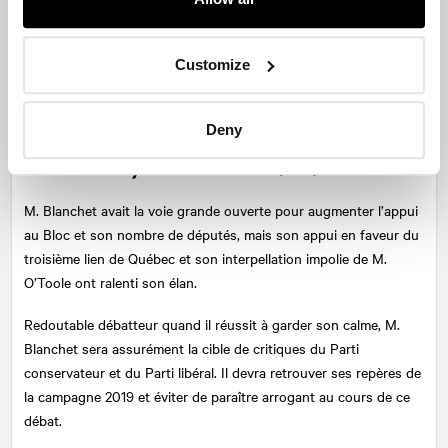
obtenue au Québec depuis le déclenchement de l’élection.
Les néo-démocrates doivent convaincre les Québécois qu’ils
Customize
partagent les mêmes valeurs et priorités politiques qu’eux et que
le parti peut bien les représenter à Ottawa. Il s’agit d’une
commande de taille.
Deny
Yves-François Blanchet (BQ)
M. Blanchet avait la voie grande ouverte pour augmenter l’appui
au Bloc et son nombre de députés, mais son appui en faveur du
troisième lien de Québec et son interpellation impolie de M.
O’Toole ont ralenti son élan.
Redoutable débatteur quand il réussit à garder son calme, M.
Blanchet sera assurément la cible de critiques du Parti
conservateur et du Parti libéral. Il devra retrouver ses repères de
la campagne 2019 et éviter de paraître arrogant au cours de ce
débat.