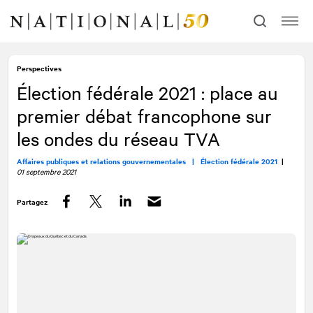
Allez
Allez
au
à
contenu
la
navigation
Perspectives
Élection fédérale 2021 : place au
premier débat francophone sur
les ondes du réseau TVA
Affaires publiques et relations gouvernementales |
Élection fédérale 2021
|
01 septembre 2021
Partagez
Facebook
Twitter
LinkedIn