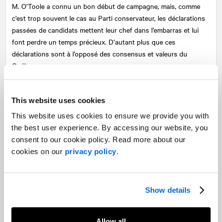
M. O’Toole a connu un bon début de campagne, mais, comme
c’est trop souvent le cas au Parti conservateur, les déclarations
passées de candidats mettent leur chef dans l’embarras et lui
font perdre un temps précieux. D’autant plus que ces
déclarations sont à l’opposé des consensus et valeurs du
Québec.
M. O’Toole a réussi à marquer des points grâce à son contrat
avec le Québec et doit poursuivre sur cette lancée s’il espère
This website uses cookies
devancer M. Trudeau. Une performance convaincante à ce
This website uses cookies to ensure we provide you with
premier débat francophone pourrait insuffler un vent de
the best user experience. By accessing our website, you
confiance supplémentaire à ses troupes pour les mener à une
consent to our cookie policy. Read more about our
campagne victorieuse.
cookies on our
privacy policy
.
Jagmeet Singh (NPD)
M. Singh a réalisé un bon coup en ramenant Ruth Ellen
Show details
Brosseau comme candidate dans Berthier—Maskinongé.
Cependant, il s’agit de la seule visibilité de taille que le NPD a
Allow all