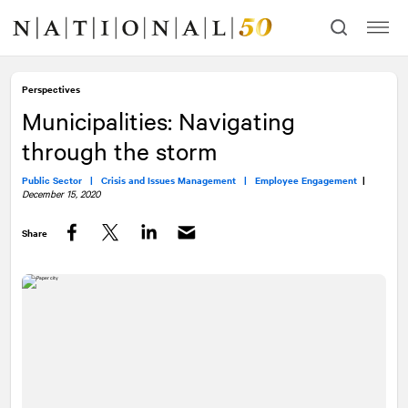
Skip
Skip
to
to
content
navigation
Perspectives
Municipalities: Navigating
through the storm
Public Sector |
Crisis and Issues Management |
Employee Engagement
|
December 15, 2020
Share
Facebook
Twitter
LinkedIn