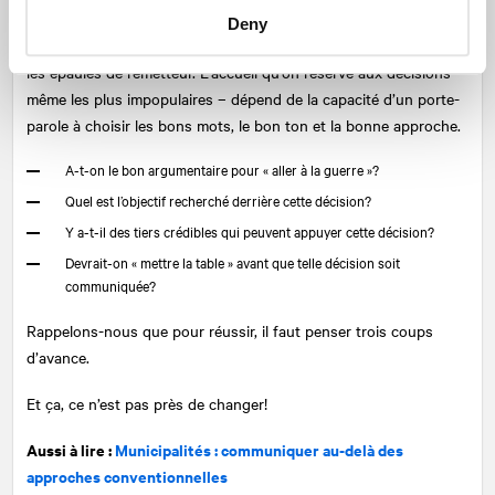
une compétence de plus en plus recherchée, puisque l’adhésion
Deny
et la fameuse acceptabilité sociale dont on parle tant repose sur
les épaules de l’émetteur. L’accueil qu’on réserve aux décisions –
même les plus impopulaires – dépend de la capacité d’un porte-
parole à choisir les bons mots, le bon ton et la bonne approche.
A-t-on le bon argumentaire pour « aller à la guerre »?
Quel est l’objectif recherché derrière cette décision?
Y a-t-il des tiers crédibles qui peuvent appuyer cette décision?
Devrait-on « mettre la table » avant que telle décision soit
communiquée?
Rappelons-nous que pour réussir, il faut penser trois coups
d’avance.
Et ça, ce n’est pas près de changer!
Aussi à lire :
Municipalités : communiquer au-delà des
approches conventionnelles