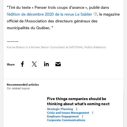
*Tiré du texte « Penser trois coups d’avance », publié dans
l’édition de décembre 2020 de la revue Le Sablier
, le magazine
officiel de l’Association des directeurs généraux des
municipalités du Québec. *
———
Karine Breton is a former Senior Consultant at
NATIONAL
Public Relations
Share
Facebook
Twitter
LinkedIn
Recommended articles
On related topics
Five things companies should be
thinking about what’s coming next
Strategic Planning |
Crisis and Issues Management |
Employee Engagement |
Corporate Communications