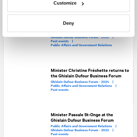
Customize
Deny
Luc Rabouin and Alain Bakayoko at the
Ghislain Dufour Business Forum
Ghislain Dufour Business Forum - 2025 |
Past events |
Public Affairs and Government Relations
Minister Christine Fréchette returns to
the Ghislain Dufour Business Forum
Ghislain Dufour Business Forum - 2024 |
Public Affairs and Government Relations |
Past events
Minister Pascale St-Onge at the
Ghislain Dufour Business Forum
Public Affairs and Government Relations |
Ghislain Dufour Business Forum - 2023 |
Past events