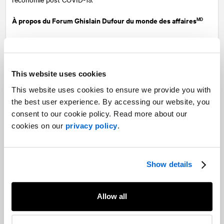
À propos du Forum Ghislain Dufour du monde des affaires
MD
Le Forum Ghislain Dufour du monde des affaires permet à des
gens d’affaires de rencontrer et de dialoguer avec des
personnalités politiques et d’affaires québécoises et
This website uses cookies
canadiennes, des conseillers politiques ou des administrateurs
publics de haut niveau sur une base apolitique et non partisane.
This website uses cookies to ensure we provide you with
Pour en savoir plus, visitez le
www.forumghislaindufour.com
.
the best user experience. By accessing our website, you
consent to our cookie policy. Read more about our
cookies on our
privacy policy
.
Share
Facebook
Twitter
LinkedIn
Show details
Recommended articles
On related topics
Ontario's balancing act: Premier Ford’s
Allow all
approach to navigating a federal
election
Public Affairs and Government Relations