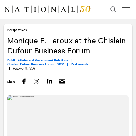
Skip
Skip
to
to
content
navigation
Perspectives
Monique F. Leroux at the Ghislain
Dufour Business Forum
Public Affairs and Government Relations |
Ghislain Dufour Business Forum - 2021 |
Past events
|
January 18, 2021
Share
Facebook
Twitter
LinkedIn