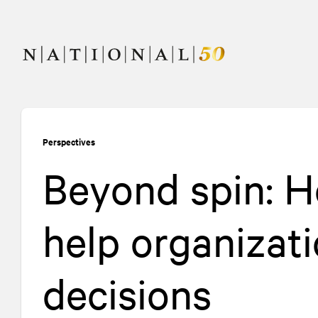
Skip
Skip
to
to
content
navigation
Perspectives
Beyond spin: H
help organizat
decisions